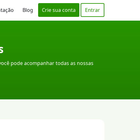
ntação
Blog
Crie sua conta
Entrar
s
 você pode acompanhar todas as nossas